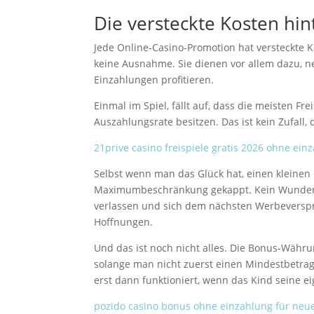
Die versteckte Kosten hi
Jede Online‑Casino‑Promotion hat versteckte 
keine Ausnahme. Sie dienen vor allem dazu, n
Einzahlungen profitieren.
Einmal im Spiel, fällt auf, dass die meisten Fr
Auszahlungsrate besitzen. Das ist kein Zufall, 
21prive casino freispiele gratis 2026 ohne ein
Selbst wenn man das Glück hat, einen kleinen 
Maximumbeschränkung gekappt. Kein Wunder, 
verlassen und sich dem nächsten Werbeverspr
Hoffnungen.
Und das ist noch nicht alles. Die Bonus‑Währu
solange man nicht zuerst einen Mindestbetrag
erst dann funktioniert, wenn das Kind seine ei
pozido casino bonus ohne einzahlung für neue