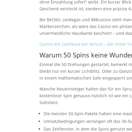
ohne Einzahlung sofort“ wirbt. Ein kurzer Bli
Geschenk versteckt ist, sondern eine präzise K
Bei Bet365, LeoVegas und 888casino sieht man
Markenzeichen, als wäre das Casino ein philant
unvermeidliche Hauskante kaschiert – und das 
Casino mit Cashback bei Verlust – Der triste T
Warum 50 Spins keine Wunder
Einmal die 50 Drehungen gestartet, bemerkt man
bleibt nur ein kurzer Lichtblitz. Oder zu Gonz
in einem mathematischen Safe eingesperrt si
Manche Neueinsteiger halten das für ein Sprun
kostenloser Spin genauso nützlich ist wie ein 
Substanz.
Die meisten 50‑Spin‑Pakete haben eine maxi
Umsatzbedingungen verlangen oft das 30‑fac
Das Zeitfenster, in dem die Spins genutzt w