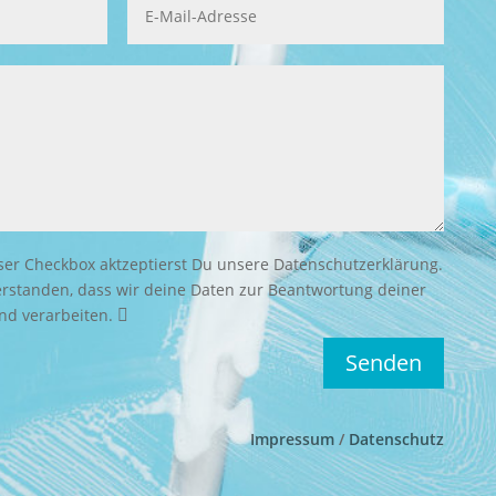
ser Checkbox aktzeptierst Du unsere Datenschutzerklärung.
erstanden, dass wir deine Daten zur Beantwortung deiner
nd verarbeiten.
Senden
Impressum
/
Datenschutz