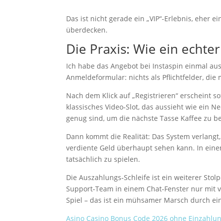
Das ist nicht gerade ein „VIP“-Erlebnis, eher e
überdecken.
Die Praxis: Wie ein echte
Ich habe das Angebot bei Instaspin einmal au
Anmeldeformular: nichts als Pflichtfelder, die
Nach dem Klick auf „Registrieren“ erscheint so
klassisches Video‑Slot, das aussieht wie ein 
genug sind, um die nächste Tasse Kaffee zu b
Dann kommt die Realität: Das System verlangt, 
verdiente Geld überhaupt sehen kann. In eine
tatsächlich zu spielen.
Die Auszahlungs‑Schleife ist ein weiterer Sto
Support‑Team in einem Chat‑Fenster nur mit vo
Spiel – das ist ein mühsamer Marsch durch ei
Asino Casino Bonus Code 2026 ohne Einzahlung