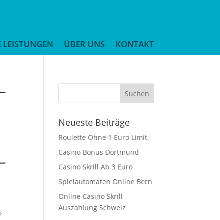
 LEISTUNGEN
ÜBER UNS
KONTAKT
–
Neueste Beiträge
Roulette Ohne 1 Euro Limit
Casino Bonus Dortmund
–
Casino Skrill Ab 3 Euro
Spielautomaten Online Bern
Online Casino Skrill
Auszahlung Schweiz
s