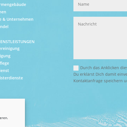
irmengebäude
nen
ie & Unternehmen
andel
IENSTLEISTUNGEN
reinigung
nigung
flege
Durch das Anklicken die
ienst
Du erklärst Dich damit einv
sterdienste
Kontaktanfrage speichern u
eren.