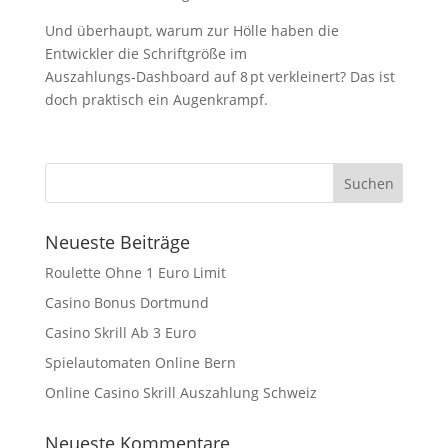
Und überhaupt, warum zur Hölle haben die
Entwickler die Schriftgröße im
Auszahlungs‑Dashboard auf 8 pt verkleinert? Das ist
doch praktisch ein Augenkrampf.
Neueste Beiträge
Roulette Ohne 1 Euro Limit
Casino Bonus Dortmund
Casino Skrill Ab 3 Euro
Spielautomaten Online Bern
Online Casino Skrill Auszahlung Schweiz
Neueste Kommentare