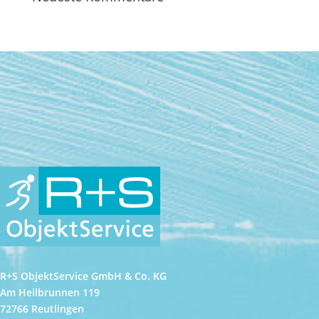
R+S ObjektService GmbH & Co. KG
Am Heilbrunnen 119
72766 Reutlingen