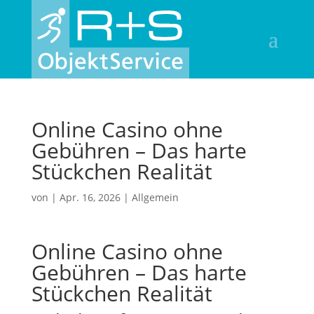
Online Casino ohne
Gebühren – Das harte
Stückchen Realität
von
|
Apr. 16, 2026
| Allgemein
Online Casino ohne
Gebühren – Das harte
Stückchen Realität