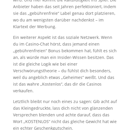
Anbieter haben das seit Jahren perfektioniert, indem
sie das „gebührenfreie“ Label genau dort platzieren,
wo du am wenigsten darüber nachdenkst – im
Klartext der Werbung.
Ein weiterer Aspekt ist das soziale Netzwerk. Wenn
du im Casino‑Chat hörst, dass jemand einen
„gebührenfreien“ Bonus bekommen hat, fühlt es sich
an, als würde man ein Insider-Wissen besitzen. Das
ist die gleiche Logik wie bei einer
Verschwörungstheorie – du fühlst dich besonders,
weil du angeblich etwas „Geheimes“ weißt. Und das
ist das wahre „Kostenlos“, das dir die Casinos
verkaufen.
Letztlich bleibt nur noch eines zu sagen: Gib acht auf
das Kleingedruckte, lass dich nicht von glänzenden
Versprechen blenden und achte darauf, dass das
Wort „KOSTENLOS“ nicht das gleiche Gewicht hat wie
ein echter Geschenkgutschein.