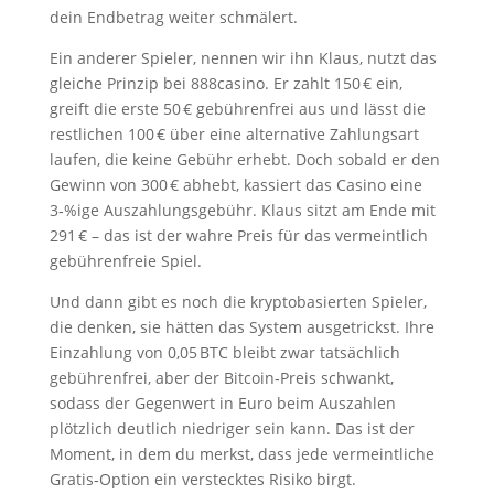
dein Endbetrag weiter schmälert.
Ein anderer Spieler, nennen wir ihn Klaus, nutzt das
gleiche Prinzip bei 888casino. Er zahlt 150 € ein,
greift die erste 50 € gebührenfrei aus und lässt die
restlichen 100 € über eine alternative Zahlungsart
laufen, die keine Gebühr erhebt. Doch sobald er den
Gewinn von 300 € abhebt, kassiert das Casino eine
3‑%ige Auszahlungsgebühr. Klaus sitzt am Ende mit
291 € – das ist der wahre Preis für das vermeintlich
gebührenfreie Spiel.
Und dann gibt es noch die kryptobasierten Spieler,
die denken, sie hätten das System ausgetrickst. Ihre
Einzahlung von 0,05 BTC bleibt zwar tatsächlich
gebührenfrei, aber der Bitcoin‑Preis schwankt,
sodass der Gegenwert in Euro beim Auszahlen
plötzlich deutlich niedriger sein kann. Das ist der
Moment, in dem du merkst, dass jede vermeintliche
Gratis‑Option ein verstecktes Risiko birgt.