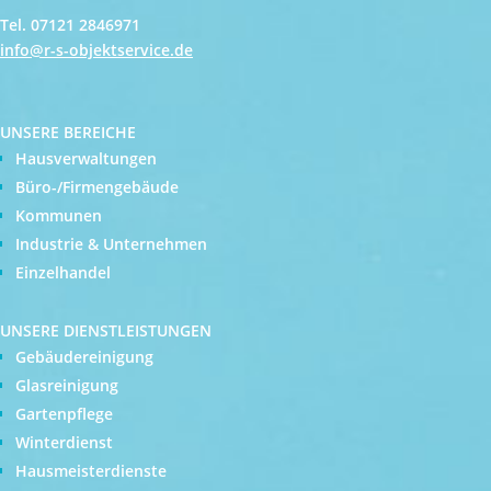
Tel. 07121 2846971
info@r-s-objektservice.de
UNSERE BEREICHE
Hausverwaltungen
Büro-/
Firmengebäude
Kommunen
Industrie & Unternehmen
Einzelhandel
UNSERE DIENSTLEISTUNGEN
Gebäudereinigung
Glasreinigung
Gartenpflege
Winterdienst
Hausmeisterdienste