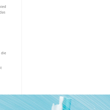
hied
 das
 die
st