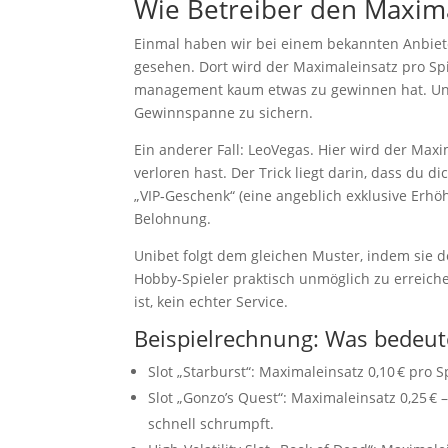
Wie Betreiber den Maxima
Einmal haben wir bei einem bekannten Anbiet
gesehen. Dort wird der Maximal­einsatz pro Spi
management kaum etwas zu gewinnen hat. Und da
Gewinnspanne zu sichern.
Ein anderer Fall: LeoVegas. Hier wird der Max
verloren hast. Der Trick liegt darin, dass du 
„VIP‑Geschenk“ (eine angeblich exklusive Erhöh
Belohnung.
Unibet folgt dem gleichen Muster, indem sie d
Hobby‑Spieler praktisch unmöglich zu erreichen 
ist, kein echter Service.
Beispielrechnung: Was bedeute
Slot „Starburst“: Maximal­einsatz 0,10 € pro
Slot „Gonzo’s Quest“: Maximal­einsatz 0,25 € 
schnell schrumpft.