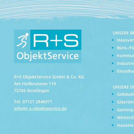
UNSERE B
Hausver
Büro-/
F
Kommu
Industr
Einzelh
R+S ObjektService GmbH & Co. KG
Am Heilbrunnen 119
UNSERE D
72766 Reutlingen
Gebäude
Tel. 07121 2846971
Glasrei
info@r-s-objektservice.de
Gartenp
Winterd
Hausmei