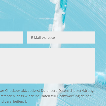
ser Checkbox aktzeptierst Du unsere Datenschutzerklärung.
erstanden, dass wir deine Daten zur Beantwortung deiner
nd verarbeiten.