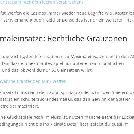
er steckt hinter dem leeren Versprechen?
st, werfen die Casinos immer wieder neue Begriffe wie „Kostenlo
“ ist? Niemand gibt dir Geld umsonst, das ist nur ein weiterer Tric
mal­einsätze: Rechtliche Grauzonen
n die wichtigsten Informationen zu Maximal­einsätzen tief in den A
inden, dass ein bestimmtes Spiel nur unter einem monatlichen
 Und das, obwohl du nur 50 € einsetzen willst.
e Wahrheit hinter den Mini‑Wetten
l­einsatz‑Limits nach dem Zufallsprinzip ändern, um den Spielern d
lität ist ein schulterzuckendes Kalkül, das den Gewinn der Spieler
Betreiber maximiert.
ne‑Glücksspiele noch im Fluss ist, nutzen manche Betreiber Lücke
ingungen nicht bis ins kleinste Detail liest, spielst du quasi im