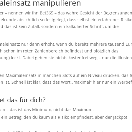
l­einsatz manipulieren
er – nennen wir ihn Bet365 – das wahre Gesicht der Begrenzunge
elrunde absichtlich so festgelegt, dass selbst ein erfahrenes Risiko
s ist kein Zufall, sondern ein kalkulierter Schritt, um die
imal­einsatz nur dann erhöht, wenn du bereits mehrere tausend Eu
dich schon im roten Zahlenbereich befindest und plötzlich das
ung) lockt. Dabei geben sie nichts kostenfrei weg – nur die Illusio
en Maximal­einsatz in manchen Slots auf ein Niveau drücken, das f
ist. Schnell ist klar, dass das Wort „maximal“ hier nur ein Werbefl
t das für dich?
 Spin – das ist das Minimum, nicht das Maximum.
– ein Betrag, den du kaum als Risiko empfindest, aber der Jackpot