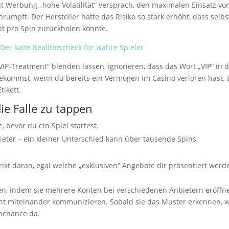
ut Werbung „hohe Volatilität“ versprach, den maximalen Einsatz von
umpft. Der Hersteller hatte das Risiko so stark erhöht, dass selbs
nt pro Spin zurückholen konnte.
er kalte Realitätscheck für wahre Spieler
 „VIP‑Treatment“ blenden lassen, ignorieren, dass das Wort „VIP“ in 
bekommst, wenn du bereits ein Vermögen im Casino verloren hast. 
tikett.
ie Falle zu tappen
 bevor du ein Spiel startest.
ieter – ein kleiner Unterschied kann über tausende Spins
trikt daran, egal welche „exklusiven“ Angebote dir präsentiert werd
hen, indem sie mehrere Konten bei verschiedenen Anbietern eröffn
icht miteinander kommunizieren. Sobald sie das Muster erkennen, 
n­chance da.