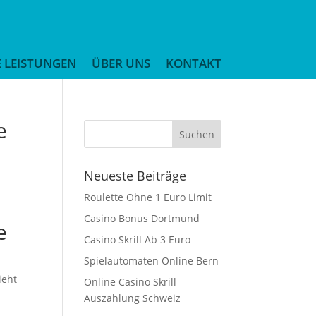
 LEISTUNGEN
ÜBER UNS
KONTAKT
e
Neueste Beiträge
Roulette Ohne 1 Euro Limit
Casino Bonus Dortmund
e
Casino Skrill Ab 3 Euro
Spielautomaten Online Bern
ieht
Online Casino Skrill
Auszahlung Schweiz