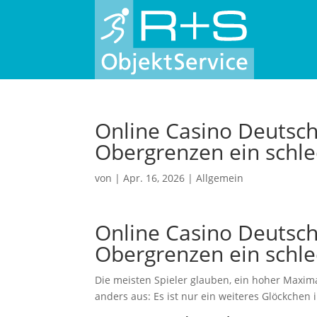
Online Casino Deutsc
Obergrenzen ein schlec
von
|
Apr. 16, 2026
| Allgemein
Online Casino Deutsc
Obergrenzen ein schlec
Die meisten Spieler glauben, ein hoher Maximal
anders aus: Es ist nur ein weiteres Glöckchen