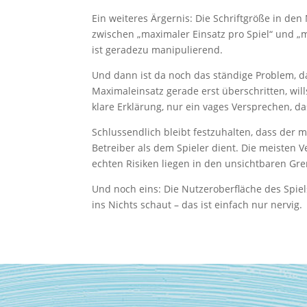
Ein weiteres Ärgernis: Die Schriftgröße in de
zwischen „maximaler Einsatz pro Spiel“ und „m
ist geradezu manipulierend.
Und dann ist da noch das ständige Problem, d
Maximal­einsatz gerade erst überschritten, wi
klare Erklärung, nur ein vages Versprechen, d
Schlussendlich bleibt festzuhalten, dass der 
Betreiber als dem Spieler dient. Die meisten V
echten Risiken liegen in den unsichtbaren Grenz
Und noch eins: Die Nutzeroberfläche des Spiel
ins Nichts schaut – das ist einfach nur nervig.